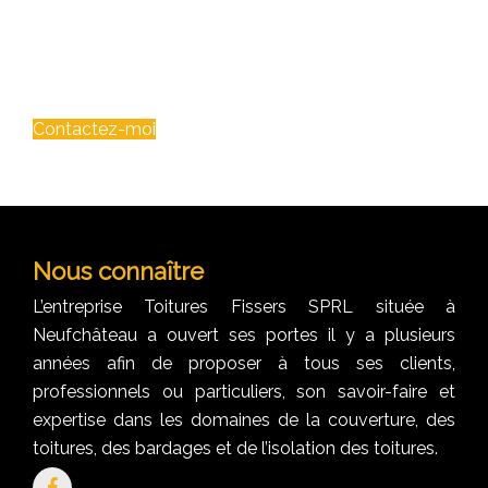
chantiers menés par Toitures Fissers SPRL à
Neufchâteau et dans toute la province du
Luxembourg, contactez-les dès maintenant par
téléphone ou par mail.
Contactez-moi
Nous connaître
L’entreprise Toitures Fissers SPRL située à
Neufchâteau a ouvert ses portes il y a plusieurs
années afin de proposer à tous ses clients,
professionnels ou particuliers, son savoir-faire et
expertise dans les domaines de la couverture, des
toitures, des bardages et de l’isolation des toitures.